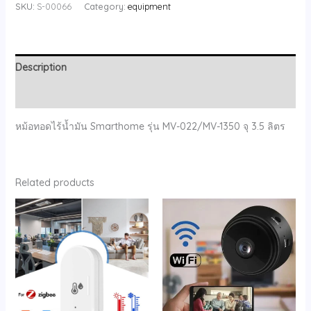
ไร้
SKU:
S-00066
Category:
equipment
น้ำมัน
Smarthome
รุ่น
Description
MV-
022/MV-
Reviews (0)
1350
จุ
หม้อทอดไร้น้ำมัน Smarthome รุ่น MV-022/MV-1350 จุ 3.5 ลิตร
3.5
ลิตร
quantity
Related products