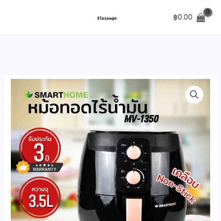
Skip
฿
0.00
to
content